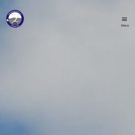
Menü
LSG
Schäferstuhl