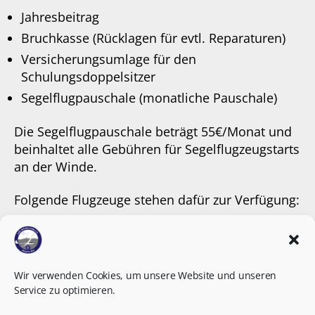
Jahresbeitrag
Bruchkasse (Rücklagen für evtl. Reparaturen)
Versicherungsumlage für den
Schulungsdoppelsitzer
Segelflugpauschale (monatliche Pauschale)
Die Segelflugpauschale beträgt 55€/Monat und
beinhaltet alle Gebühren für Segelflugzeugstarts
an der Winde.
Folgende Flugzeuge stehen dafür zur Verfügung:
ASH 25
ASW 28
ASK 21
Wir verwenden Cookies, um unsere Website und unseren
Service zu optimieren.
ASW 19