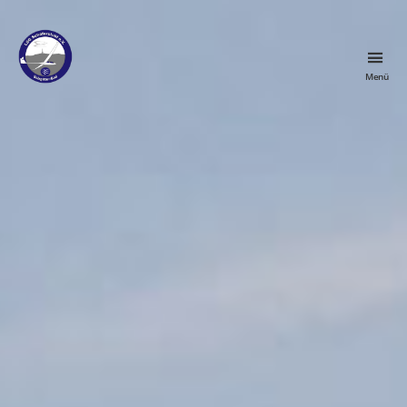
Menü
LSG
Schäferstuhl