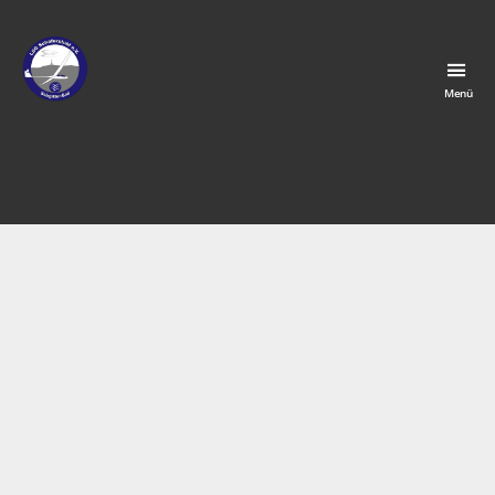
Menü
LSG
Schäferstuhl