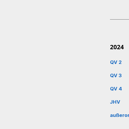
2024
QV 2
QV 3
QV 4
JHV
außero