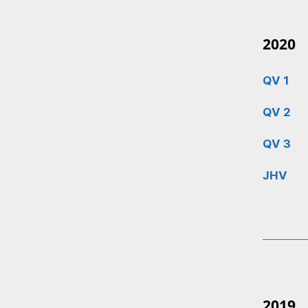
2020
QV 1
QV 2
QV 3
JHV
2019