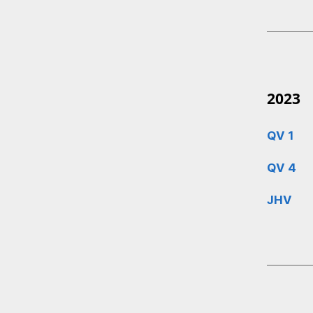
2023
QV 1
QV 4
JHV