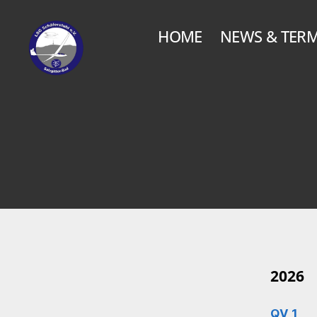
HOME
NEWS & TERM
LSG
Schäferstuhl
2026
QV 1