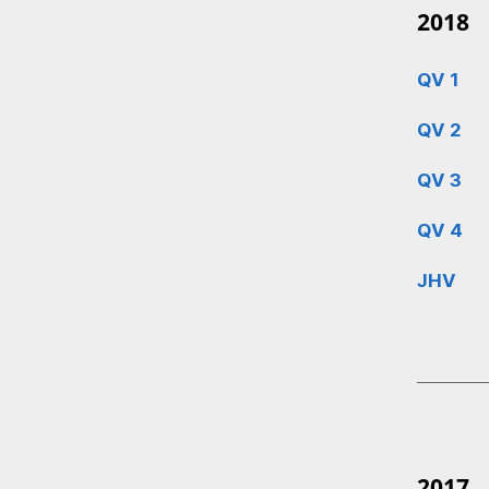
2018
QV 1
QV 2
QV 3
QV 4
JHV
2017