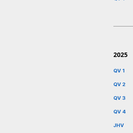
2025
QV 1
QV 2
QV 3
QV 4
JHV