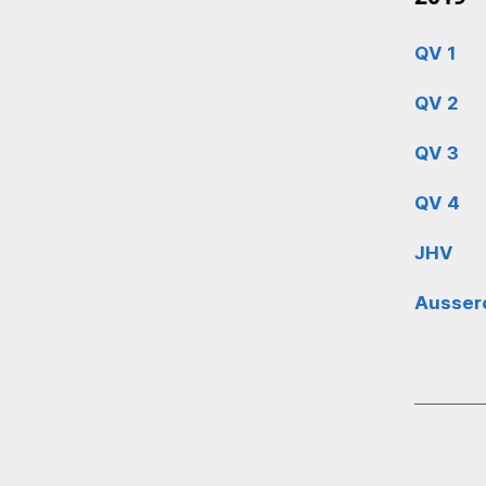
QV 1
QV 2
QV 3
QV 4
JHV
Ausser